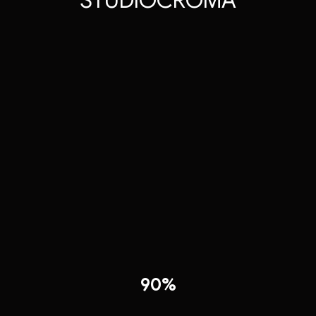
S
T
U
D
I
O
C
R
O
M
A
90%