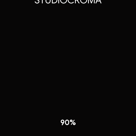
S
T
U
D
I
O
C
R
O
M
A
90%